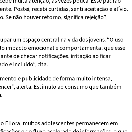
cebe muita atenção, às vezes pouca. Esse padrão
ostei, recebi curtidas, senti aceitação e alívio.
Se não houver retorno, significa rejeição”,
cupar um espaço central na vida dos jovens. “O uso
 pelo impacto emocional e comportamental que esse
nte de checar notificações, irritação ao ficar
o e incluído”, cita.
imento e publicidade de forma muito intensa,
tencer”, alerta. Estímulo ao consumo que também
.
ndo Ellora, muitos adolescentes permanecem em
ificações e do fluxo acelerado de informações, o que