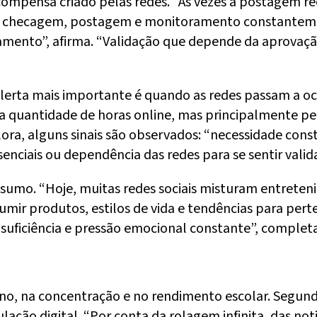
ompensa criado pelas redes. “Às vezes a postagem re
hecagem, postagem e monitoramento constantemente. P
ento”, afirma. “Validação que depende da aprovação. 
 alerta mais importante é quando as redes passam a o
 pela quantidade de horas online, mas principalmente
lora, alguns sinais são observados: “necessidade consta
nciais ou dependência das redes para se sentir validad
sumo. “Hoje, muitas redes sociais misturam entreten
mir produtos, estilos de vida e tendências para per
nsuficiência e pressão emocional constante”, completa
ono, na concentração e no rendimento escolar. Segu
ação digital. “Por conta da rolagem infinita, das not