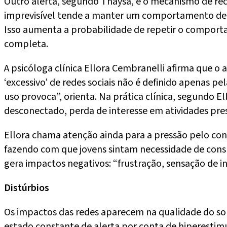
Outro alerta, segundo Thaysa, é o mecanismo de rec
imprevisível tende a manter um comportamento de c
Isso aumenta a probabilidade de repetir o comportam
completa.
A psicóloga clínica Ellora Cembranelli afirma que o
‘excessivo’ de redes sociais não é definido apenas
uso provoca”, orienta. Na prática clínica, segundo El
desconectado, perda de interesse em atividades prese
Ellora chama atenção ainda para a pressão pelo con
fazendo com que jovens sintam necessidade de consu
gera impactos negativos: “frustração, sensação de i
Distúrbios
Os impactos das redes aparecem na qualidade do s
estado constante de alerta por conta de hiperestimul