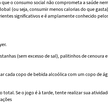
a que o consumo social não comprometa a saúde nem a
global (ou seja, consumir menos calorias do que gas
utrientes significativos e é amplamente conhecido pe
yer.
castanhas (sem excesso de sal), palitinhos de cenour
rcalar cada copo de bebida alcoólica com um copo de á
otal. Se o jogo é à tarde, tente realizar sua ativida
rações