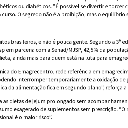
éticos ou diabéticos. "É possível se divertir e torce
urso. O segredo não é a proibição, mas o equilíbrio e
uitos brasileiros, e não é pouca gente. Segundo a 3ª
sp em parceria com a Senad/MJSP, 42,5% da populaçã
ieta, ainda mais para quem está na luta para emagrece
nica do Emagrecentro, rede referência em emagrecimen
 podendo interromper temporariamente a oxidação de 
ica da alimentação fica em segundo plano”, reforça a
ita as dietas de jejum prolongado sem acompanhamen
nsumo exagerado de suplementos sem prescrição. “O 
onal é o maior risco”.