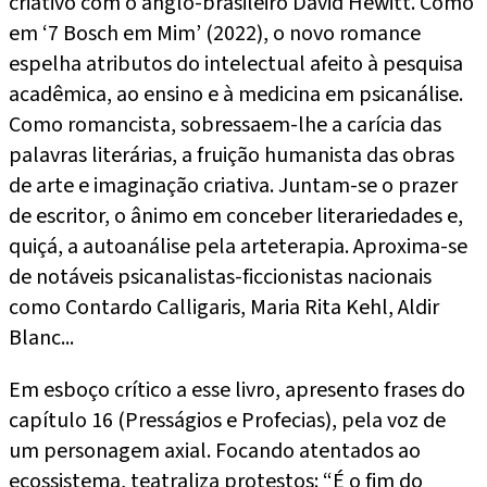
criativo com o anglo-brasileiro David Hewitt. Como
em ‘7 Bosch em Mim’ (2022), o novo romance
espelha atributos do intelectual afeito à pesquisa
acadêmica, ao ensino e à medicina em psicanálise.
Como romancista, sobressaem-lhe a carícia das
palavras literárias, a fruição humanista das obras
de arte e imaginação criativa. Juntam-se o prazer
de escritor, o ânimo em conceber literariedades e,
quiçá, a autoanálise pela arteterapia. Aproxima-se
de notáveis psicanalistas-ficcionistas nacionais
como Contardo Calligaris, Maria Rita Kehl, Aldir
Blanc...
Em esboço crítico a esse livro, apresento frases do
capítulo 16 (Presságios e Profecias), pela voz de
um personagem axial. Focando atentados ao
ecossistema, teatraliza protestos: “É o fim do