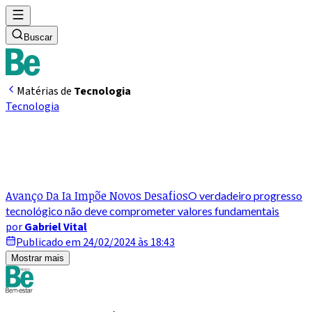
Buscar
Matérias de
Tecnologia
Tecnologia
Avanço Da Ia Impõe Novos Desafios
O verdadeiro progresso
tecnológico não deve comprometer valores fundamentais
por
Gabriel Vital
Publicado em 24/02/2024 às 18:43
Mostrar mais