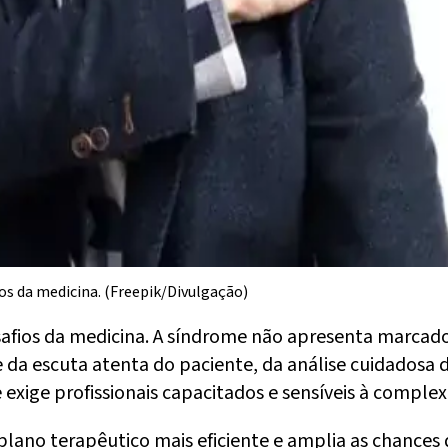
ios da medicina. (Freepik/Divulgação)
safios da medicina. A síndrome não apresenta marcador
e da escuta atenta do paciente, da análise cuidadosa
xige profissionais capacitados e sensíveis à complex
no terapêutico mais eficiente e amplia as chances de