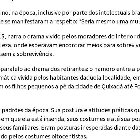
o, na época, inclusive por parte dos intelectuais bras
e se manifestaram a respeito: “Seria mesmo uma mulh
915, narra o drama vivido pelos moradores do interior
aleza, onde esperavam encontrar meios para sobreviv
sem a sobrevivência.
aralelo ao drama dos retirantes: o namoro entre a pr
mática vivida pelos habitantes daquela localidade, em 
om os filhos pequenos a pé da cidade de Quixadá até Fo
 padrões da época. Sua postura e atitudes práticas
 em que ela está inserida, seus costumes e até sua pos
eus familiares. Eram posturas inesperadas diante das
o pelos costumes oitocentistas.