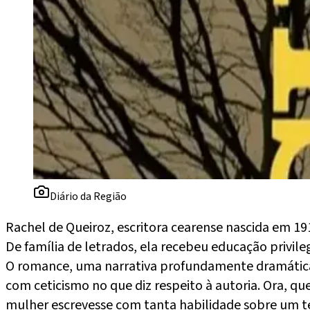
Diário da Região
Rachel de Queiroz, escritora cearense nascida em 19
De família de letrados, ela recebeu educação privile
O romance, uma narrativa profundamente dramática a
com ceticismo no que diz respeito à autoria. Ora, qu
mulher escrevesse com tanta habilidade sobre um